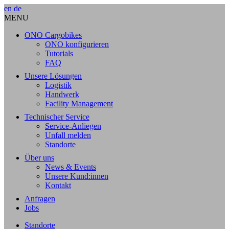
en
de
MENU
ONO Cargobikes
ONO konfigurieren
Tutorials
FAQ
Unsere Lösungen
Logistik
Handwerk
Facility Management
Technischer Service
Service-Anliegen
Unfall melden
Standorte
Über uns
News & Events
Unsere Kund:innen
Kontakt
Anfragen
Jobs
Standorte