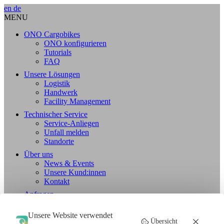
en
de
MENU
ONO Cargobikes
ONO konfigurieren
Tutorials
FAQ
Unsere Lösungen
Logistik
Handwerk
Facility Management
Technischer Service
Service-Anliegen
Unfall melden
Standorte
Über uns
News & Events
Unsere Kund:innen
Kontakt
Anfragen
Jobs
Unsere Website verwendet
Standorte
Übersicht