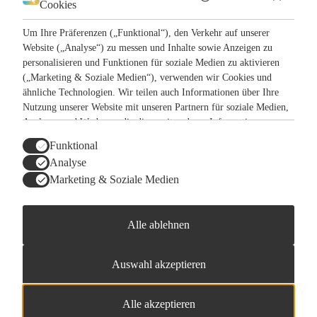
Cookies
LkSG
Pressematerial
Impressum
Um Ihre Präferenzen („Funktional“), den Verkehr auf unserer
Datenschutz
Website („Analyse“) zu messen und Inhalte sowie Anzeigen zu
personalisieren und Funktionen für soziale Medien zu aktivieren
© 2026 ONO GmbH
All Rights Reserved.
(„Marketing & Soziale Medien“), verwenden wir Cookies und
ähnliche Technologien. Wir teilen auch Informationen über Ihre
en
de
Nutzung unserer Website mit unseren Partnern für soziale Medien,
Jetzt anfragen
Analysen und Werbung, die diese mit anderen Informationen
Menü
kombinieren können, die sie aus Ihrer Nutzung ihrer Dienste
Funktional
gesammelt haben. Sie können Ihre Einwilligung jederzeit ändern
ONO Pioneers Edition (005)
Analyse
oder widerrufen.
Marketing & Soziale Medien
Herunterladen
Alle ablehnen
© 2026 ONO GmbH All Rights Reserved.
Standorte
Auswahl akzeptieren
LkSG
Pressematerial
Impressum
Alle akzeptieren
Datenschutz