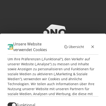
HANDWERK
FACILITY MANAGEMENT
ZUR ÜBERSICHT
TECHNISCHER SERVICE
SERVICE-ANLIEGEN
UNFALL MELDEN
STANDORTE
ÜBER UNS
NEWS & EVENTS
Unsere Website
UNSERE KUND:INNEN
Übersicht
verwendet Cookies
KONTAKT
ANFRAGEN
Um Ihre Präferenzen („Funktional“), den Verkehr auf
JOBS
unserer Website („Analyse“) zu messen und Inhalte
sowie Anzeigen zu personalisieren und Funktionen für
soziale Medien zu aktivieren („Marketing & Soziale
Medien“), verwenden wir Cookies und ähnliche
Technologien. Wir teilen auch Informationen über Ihre
Nutzung unserer Website mit unseren Partnern für
soziale Medien, Analysen und Werbung, die diese mit
anderen Informationen kombinieren können, die sie aus
Ihrer Nutzung ihrer Dienste gesammelt haben. Sie
Funktional