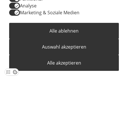
können Ihre Einwilligung jederzeit ändern oder
Analyse
widerrufen.
Marketing & Soziale Medien
Alle ablehnen
STANDORTE
LKSG
PRESSEMATERIAL
IMPRESSUM
DATENSCHUTZ
Auswahl akzeptieren
Alle akzeptieren
© 2026 ONO GmbH
All Rights Reserved.
STANDORTE
LKSG
PRESSEMATERIAL
IMPRESSUM